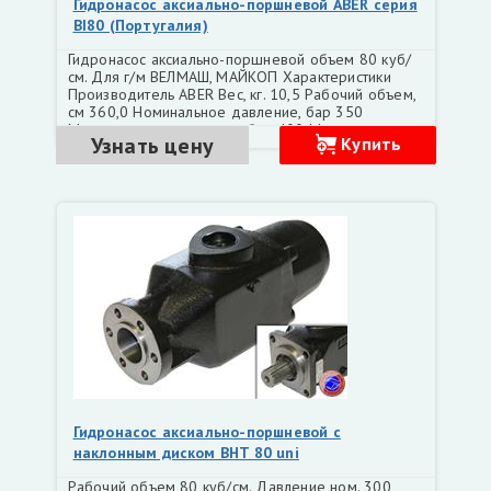
Гидронасос аксиально-поршневой ABER серия
BI80 (Португалия)
Гидронасос аксиально-поршневой объем 80 куб/
см. Для г/м ВЕЛМАШ, МАЙКОП Характеристики
Производитель ABER Вес, кг. 10,5 Рабочий объем,
см 360,0 Номинальное давление, бар 350
Максимальное давление, бар 400 Минимальная
Узнать цену
Купить
частота вращения, об/мин 1500 Максимальная
частота вращения, об/мин 2200
Гидронасос аксиально-поршневой с
наклонным диском BHT 80 uni
Рабочий объем 80 куб/см. Давление ном. 300