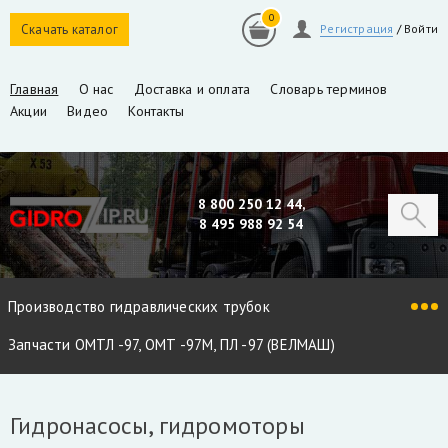
0
Скачать каталог
Регистрация
/
Войти
Главная
О нас
Доставка и оплата
Словарь терминов
Акции
Видео
Контакты
8 800 250 12 44,
8 495 988 92 54
Производство гидравлических трубок
Запчасти ОМТЛ -97, ОМТ -97М, ПЛ -97 (ВЕЛМАШ)
Запчасти VM10L, VC8L, VM10L86 (ВЕЛМАШ)
Гидронасосы, гидромоторы
Запчасти Майман 90, 100, 110 / Атлант 90, 100