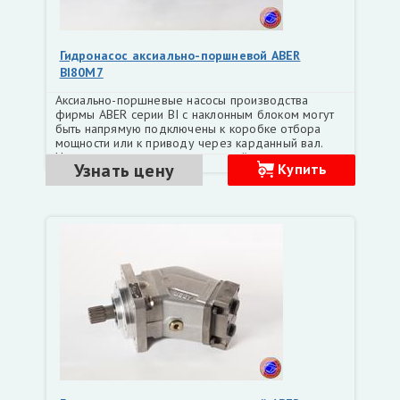
Гидронасос аксиально-поршневой ABER
BI80M7
Аксиально-поршневые насосы производства
фирмы ABER серии BI с наклонным блоком могут
быть напрямую подключены к коробке отбора
мощности или к приводу через карданный вал.
Насосы легки и очень прочны, всё это гарантирует
Узнать цену
Купить
длительный срок службы Рабочий объем, см3 81,0
Номинальное давление, бар 300 Максимальное
давление, бар 350 Минимальная частота
вращения, об/мин 1500 Максимальная частота
вращения, об/мин 2000