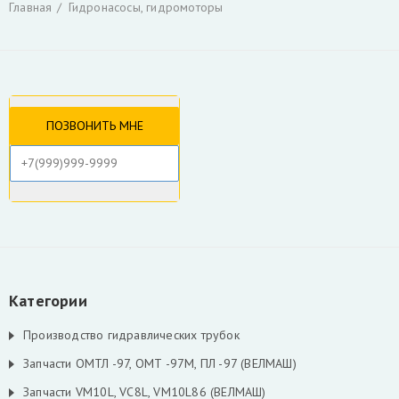
Главная
Гидронасосы, гидромоторы
Гидроцилиндры
Гидрораспределители
Фильтры и фильтроэлементы для гидроманипуляторов
Уплотнения для гидроцилиндров
Гидронасосы, гидромоторы
Ротаторы
Захват для леса и лома
Коробка отбора мощности КАМАЗ и другие
РВД производство, ремонт, продажа
Инструмент для разделки кабеля
Гидроцилиндры Fuchs
Гидроцилиндры ATLAS TEREX
Гидроцилиндры Liebherr
Скрыть
Категории
Производство гидравлических трубок
Запчасти ОМТЛ -97, ОМТ -97М, ПЛ -97 (ВЕЛМАШ)
Запчасти VM10L, VC8L, VM10L86 (ВЕЛМАШ)