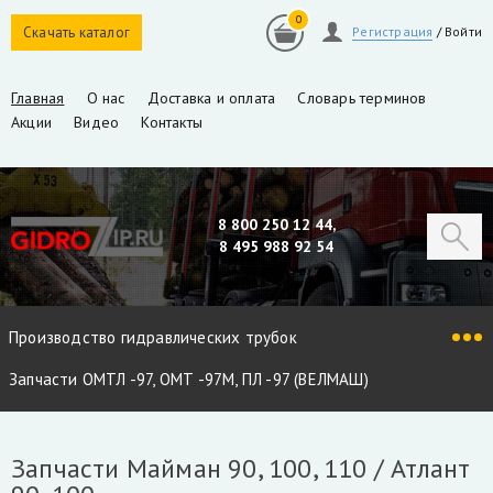
0
Скачать каталог
Регистрация
/
Войти
Главная
О нас
Доставка и оплата
Словарь терминов
Акции
Видео
Контакты
8 800 250 12 44,
8 495 988 92 54
Производство гидравлических трубок
Запчасти ОМТЛ -97, ОМТ -97М, ПЛ -97 (ВЕЛМАШ)
Запчасти VM10L, VC8L, VM10L86 (ВЕЛМАШ)
Запчасти Майман 90, 100, 110 / Атлант
Запчасти Майман 90, 100, 110 / Атлант 90, 100