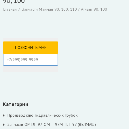
90, 100
Гидроцилиндры
Гидрораспределители
Главная
Запчасти Майман 90, 100, 110 / Атлант 90, 100
Фильтры и фильтроэлементы для гидроманипуляторов
Уплотнения для гидроцилиндров
Гидронасосы, гидромоторы
Ротаторы
Захват для леса и лома
Коробка отбора мощности КАМАЗ и другие
РВД производство, ремонт, продажа
Инструмент для разделки кабеля
Гидроцилиндры Fuchs
Гидроцилиндры ATLAS TEREX
Гидроцилиндры Liebherr
Скрыть
Категории
Производство гидравлических трубок
Запчасти ОМТЛ -97, ОМТ -97М, ПЛ -97 (ВЕЛМАШ)