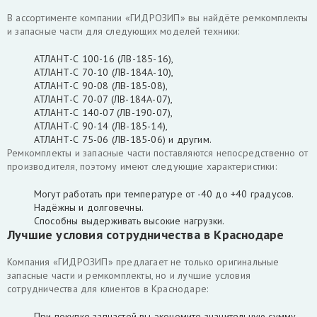
В ассортименте компании «ГИДРОЗИП» вы найдёте ремкомплекты
и запасные части для следующих моделей техники:
АТЛAНТ-С 100-16 (ЛB-185-16),
АТЛAНТ-С 70-10 (ЛB-184А-10),
АТЛAНТ-С 90-08 (ЛB-185-08),
АТЛAНТ-С 70-07 (ЛB-184А-07),
АТЛAНТ-С 140-07 (ЛB-190-07),
АТЛAНТ-С 90-14 (ЛB-185-14),
АТЛAНТ-С 75-06 (ЛB-185-06) и другим.
Ремкомплекты и запасные части поставляются непосредственно от
производителя, поэтому имеют следующие характеристики:
Могут работать при температуре от -40 до +40 градусов.
Надёжны и долговечны.
Способны выдерживать высокие нагрузки.
Лучшие условия сотрудничества в Краснодаре
Компания «ГИДРОЗИП» предлагает не только оригинальные
запасные части и ремкомплекты, но и лучшие условия
сотрудничества для клиентов в Краснодаре:
При покупке запчастей вы экономите значительную сумму,