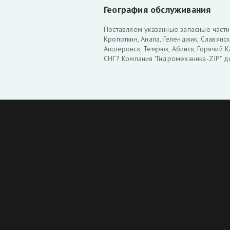
География обслуживания
Поставляем указанные запасные части 
Кропоткин, Анапа, Геленджик, Славянск
Апшеронск, Темрюк, Абинск, Горячий К
СНГ? Компания "Гидромеханика-ZIP" д