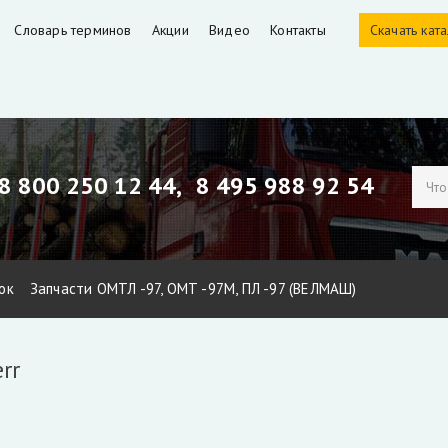
Словарь терминов
Акции
Видео
Контакты
Скачать кат
8 800 250 12 44,
8 495 988 92 54
ок
Запчасти ОМТЛ -97, ОМТ -97М, ПЛ -97 (ВЕЛМАШ)
ЕЛМАШ)
Запчасти Майман 90, 100, 110 / Атлант 90, 100
Гидроци
rr
идроманипуляторов
Уплотнения для гидроцилиндров
Гидронас
тбора мощности КАМАЗ и другие
РВД производство, ремонт, 
Гидроцилиндры Fuchs
Гидроцилиндры ATLAS TEREX
Гидроцил