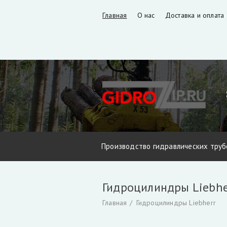
Главная
О нас
Доставка и оплата
Производство гидравлических труб
Запчасти VM10L, VC8L, VM10L86 (В
Гидроцилиндры Liebhe
Фильтры и фильтроэлементы для г
Главная
Гидроцилиндры Liebherr
Захват для леса и лома
Коробка о
Инструмент для разделки кабеля