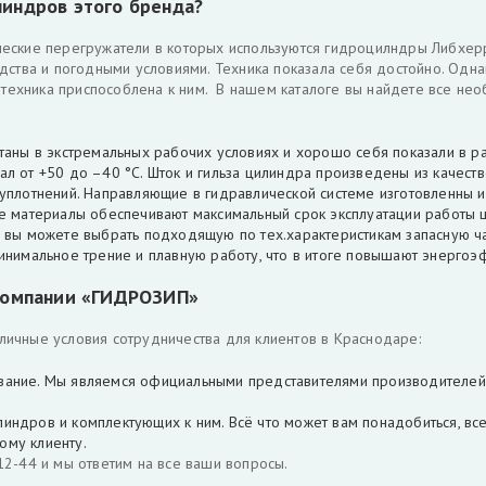
индров этого бренда?
еские перегружатели в которых используются гидроцилндры Либхер
дства и погодными условиями. Техника показала себя достойно. Одна
а техника приспособлена к ним. В нашем каталоге вы найдете все не
ытаны в экстремальных рабочих условиях и хорошо себя показали в раб
 от +50 до –40 °С. Шток и гильза цилиндра произведены из качест
уплотнений. Направляющие в гидравлической системе изготовленны 
е материалы обеспечивают максимальный срок эксплуатации работы 
я вы можете выбрать подходящую по тех.характеристикам запасную час
инимальное трение и плавную работу, что в итоге повышают энергоэ
 компании «ГИДРОЗИП»
ичные условия сотрудничества для клиентов в Краснодаре:
е. Мы являемся официальными представителями производителей, 
в и комплектующих к ним. Всё что может вам понадобиться, всегд
у клиенту.
2-44 и мы ответим на все ваши вопросы.