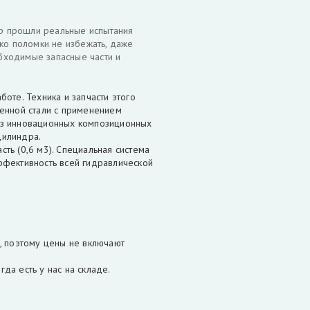
р прошли реальные испытания
ко поломки не избежать, даже
обходимые запасные части и
оте. Техника и запчасти этого
венной стали с применением
из инновационных композиционных
цилиндра.
ть (0,6 м3). Специальная система
ффективность всей гидравлической
поэтому цены не включают
а есть у нас на складе.