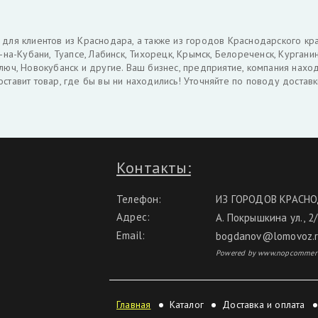
для клиентов из Краснодара, а также из городов Краснодарского края
-на-Кубани, Туапсе, Лабинск, Тихорецк, Крымск, Белореченск, Курганинс
люч, Новокубанск и другие. Ваш бизнес, предприятие, компания нахо
оставит товар, где бы вы ни находились! Уточняйте по поводу доста
Контакты:
Телефон:
ИЗ ГОРОДОВ КРАСНО
Адрес:
А. Покрышкина ул., 2
Email:
bogdanov@lomovoz.
Powered by www.nopcommer
Главная
Каталог
Доставка и оплата