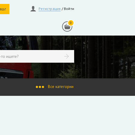
алог
Регистрация
/
Войти
0
линдры
Гидрораспределители
осы, гидромоторы
Ротаторы
продажа
индры Liebherr