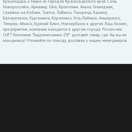
Краснодара, а также из городов Краснодарского края: Сочи,
Новороссийск, Армавир, Ейск, Кропоткин, Анапа, Геленджик,
Славянск-на-Кубани, Туапсе, Лабинск, Тихорецк, Крымск,
Белореченск, Курганинск, Кореновск, Усть-Лабинск, Апшеронск,
Темрюк, Абинск, Горячий Ключ, Новокубанск и другие. Ваш бизнес,
предприятие, компания находится в другом городе России или
СНГ? Компания "Гидромеханика-ZIP" доставит товар, где бы вы ни
находились! Уточняйте по поводу доставки у наших менеджеров.