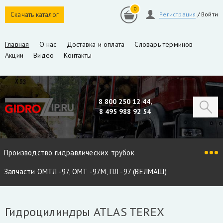
0
Скачать каталог
Регистрация
/
Войти
Главная
О нас
Доставка и оплата
Словарь терминов
Акции
Видео
Контакты
8 800 250 12 44,
8 495 988 92 54
Производство гидравлических трубок
Запчасти ОМТЛ -97, ОМТ -97М, ПЛ -97 (ВЕЛМАШ)
Запчасти VM10L, VC8L, VM10L86 (ВЕЛМАШ)
Гидроцилиндры ATLAS TEREX
Запчасти Майман 90, 100, 110 / Атлант 90, 100