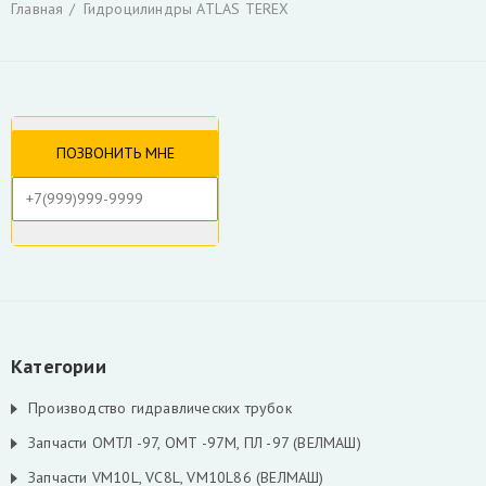
Главная
Гидроцилиндры ATLAS TEREX
Гидроцилиндры
Гидрораспределители
Фильтры и фильтроэлементы для гидроманипуляторов
Уплотнения для гидроцилиндров
Гидронасосы, гидромоторы
Ротаторы
Захват для леса и лома
Коробка отбора мощности КАМАЗ и другие
РВД производство, ремонт, продажа
Инструмент для разделки кабеля
Гидроцилиндры Fuchs
Гидроцилиндры ATLAS TEREX
Гидроцилиндры Liebherr
Скрыть
Категории
Производство гидравлических трубок
Запчасти ОМТЛ -97, ОМТ -97М, ПЛ -97 (ВЕЛМАШ)
Запчасти VM10L, VC8L, VM10L86 (ВЕЛМАШ)