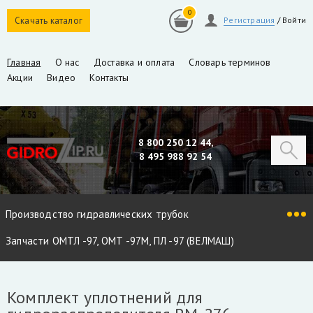
0
Скачать каталог
Регистрация
/
Войти
Главная
О нас
Доставка и оплата
Словарь терминов
Акции
Видео
Контакты
8 800 250 12 44,
8 495 988 92 54
Производство гидравлических трубок
Запчасти ОМТЛ -97, ОМТ -97М, ПЛ -97 (ВЕЛМАШ)
Запчасти VM10L, VC8L, VM10L86 (ВЕЛМАШ)
Комплект уплотнений для
Запчасти Майман 90, 100, 110 / Атлант 90, 100